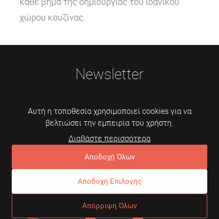
κάθε βήμα της δημιουργίας του ιδανικού
χώρου κουζίνας.
Newsletter
Αυτή η τοποθεσία χρησιμοποιεί cookies για να
βελτιώσει την εμπειρία του χρήστη.
Διαβάστε περισσότερα
Εγγραφή
Αποδοχή Όλων
Αποδοχή Επιλογής
© 2026 Mebelarts. All Right Reserved
Απόρριψη Όλων
Dome
Συχνές ερωτήσεις
Όροι χρήσης