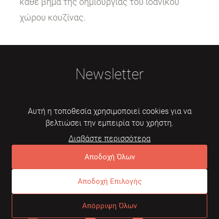
κάθε βήμα της δημιουργίας του ιδανικού
χώρου κουζίνας.
Newsletter
Αυτή η τοποθεσία χρησιμοποιεί cookies για να
βελτιώσει την εμπειρία του χρήστη.
Διαβάστε περισσότερα
Εγγραφή
Αποδοχή Όλων
Αποδοχή Επιλογής
© 2026 Mebelarts. All Right Reserved
Απόρριψη Όλων
Dome
Συχνές ερωτήσεις
Όροι χρήσης