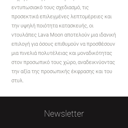
εντυπωσιακό τους σχεδιασμό, τις
προσεκτικά επιλεγμένες λεπτομέρειες και
την υψηλή ποιότητα κατασκευής, οι
ντουλάπες Lava Moon αποτελούν μια ιδανική
επιλογή για όσους επιθυμούν να προσθέσουν
μια πινελιά πολυτέλειας και μοναδικότητας
στον προσωπικό τους χώρο, αναδεικνύοντας
την αξία της προσωπικής έκφρασης και του
στυλ.
Newsletter