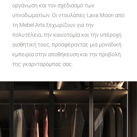
οργάνωση και τον σχεδιασμό των
υπνοδωματίων. Οι ντουλάπες Lava Moon από
τη Mebel Arts ξεχωρίζουν για την
πολυτέλεια, την καινοτομία και την υπέροχη
αισθητική τους, προσφέροντας μια μοναδική
εμπειρία στην αποθήκευση και την προβολή
της γκαρνταρόμπας σας.